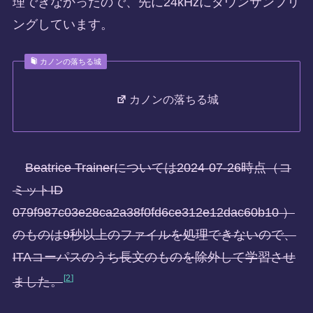
理できなかったので、先に24kHzにダウンサンプリ
ングしています。
カノンの落ちる城
カノンの落ちる城
Beatrice Trainerについては2024-07-26時点（コ
ミットID
079f987c03e28ca2a38f0fd6ce312e12dac60b10 ）
のものは9秒以上のファイルを処理できないので、
ITAコーパスのうち長文のものを除外して学習させ
2
ました。