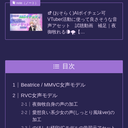
note（ノート）
(おそらく)AIボイチェン可
VTuber活動に使って良さそうな音
声アセット 試聴動画 補足｜夜
御牧れる🌘🌪️【…
目次
Beatrice / MMVC女声モデル
RVC女声モデル
夜御牧自身の声の加工
愛想良い系少女の声(しっとり風味ver)の
加工
のほしお様RVCモデルの学習元アセット