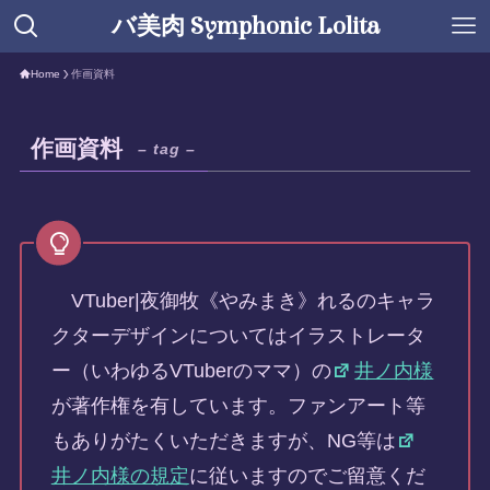
バ美肉 Symphonic Lolita
Home
作画資料
作画資料
– tag –
VTuber|夜御牧《やみまき》れるのキャラ
クターデザインについてはイラストレータ
ー（いわゆるVTuberのママ）の
井ノ内様
が著作権を有しています。ファンアート等
もありがたくいただきますが、NG等は
井ノ内様の規定
に従いますのでご留意くだ