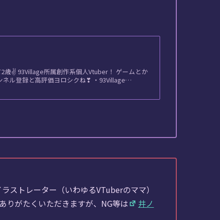
93Village所属創作系個人Vtuber！ ゲームとか
ル登録と高評価ヨロシクね❣ ・93Village…
ストレーター（いわゆるVTuberのママ）
ありがたくいただきますが、NG等は
井ノ