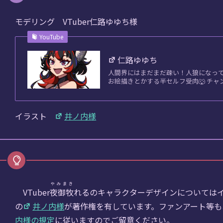
モデリング VTuber仁路ゆゆち様
YouTube
仁路ゆゆち
人間界にはまだまだ疎い！人狼になって2歳✌ 
お絵描きとかする半セルフ受肉🐺 チャンネ
は上下矢印キーを使ってください。
イラスト
井ノ内様
は上下矢印キーを使ってください。
は上下矢印キーを使ってください。
やみまき
VTuber
夜御牧
れるのキャラクターデザインについてはイラ
は上下矢印キーを使ってください。
の
井ノ内様
が著作権を有しています。ファンアート等も
内様の規定
に従いますのでご留意ください。