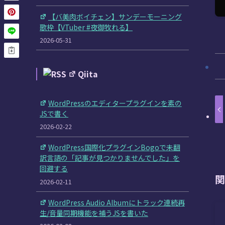
【バ美肉ボイチェン】サンデーモーニング
歌枠【VTuber #夜御牧れる】
2026-05-31
Qiita
WordPressのエディタープラグインを素の
JSで書く
2026-02-22
WordPress国際化プラグインBogoで未翻
訳言語の「記事が見つかりませんでした」を
回避する
関
2026-02-11
WordPress Audio Albumにトラック連続再
生/音量同期機能を補うJSを書いた