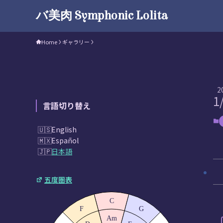
バ美肉 Symphonic Lolita
Home
ギャラリー
2
1
言語切り替え
English
Español
日本語
五度圏表
C
F
G
Am