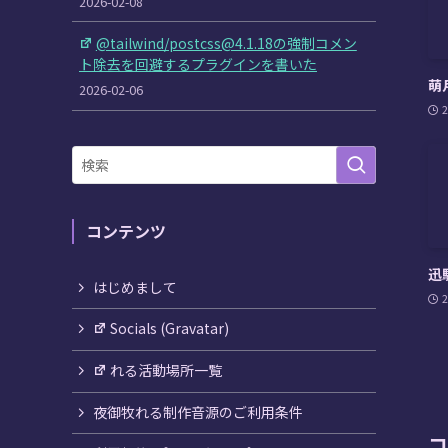
2026-02-08
@tailwind/postcss@4.1.18の強制コメン
ト除去を回避するプラグインを書いた
萌
2026-02-06
2
コンテンツ
迅
はじめまして
2
Socials (Gravatar)
れる活動場所一覧
夜御牧れる制作音源のご利用条件
コ