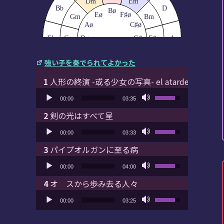
Dm
Em
Bb
D
Bø
Eø
F♯ø
Gm
Bm
Aø
C♯ø
Eb
Cm
Dø
G♯ø
F♯m
A
Gø
D♯ø
Fm
C♯m
強い子を奏でられてよかった
Cø
A♯ø
Fø
Ab
E
Bbm
G♯m
Ebm/
人形の終演 -或る少女の写真- el atardecer
D♯m
Db
B
音声プレーヤー
ボリューム調節に
F♯/
00:00
03:35
Gb
剣の光はすべて星
音声プレーヤー
ボリューム調節に
00:00
03:33
パイプオルガンに至る病
音声プレーヤー
ボリューム調節に
00:00
04:00
オ スから歩み去る人々
音声プレーヤー
ボリューム調節に
00:00
03:25