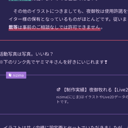
その他のイラストにつきましても、夜御牧は使用許諾を
イター様の保有となっているものがほとんどです。従いま
載等
は事前のご相談なしでは許可できません
。
活動写真は写真。いいね？
※下のリンク先でヤミマキさんを好きにいじれます❣
nizima
【制作実績】夜御牧れる【Live2D】 – 
nizima(にじま)はイラストやLive2D
トです。
イラストは井ノ内様に設定画とセットでいただきましたが、