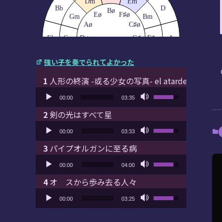
Dm
Em
Bb
D
Bø
Eø
F♯ø
Gm
Bm
Aø
C♯ø
Eb
Cm
Dø
G♯ø
F♯m
A
Gø
D♯ø
Fm
C♯m
強い子を奏でられてよかった
Cø
A♯ø
Fø
Ab
E
Bbm
G♯m
Ebm/
人形の終演 -或る少女の写真- el atardecer
D♯m
Db
B
音声プレーヤー
ボリューム調節に
F♯/
00:00
03:35
Gb
剣の光はすべて星
音声プレーヤー
ボリューム調節に
00:00
03:33
パイプオルガンに至る病
音声プレーヤー
ボリューム調節に
00:00
04:00
オ スから歩み去る人々
音声プレーヤー
ボリューム調節に
00:00
03:25