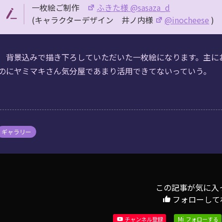
一枚絵ご制作
ふきた様 @sasaza_d
(キャラクターデザイン 井ノ内様
@inocheese
)
背景込みで描き下ろしていただいた一枚絵になります。主におは
のにヤミマキさん気分屋であまり活用できてないっていう。
は上下矢印キーを使ってください。
は上下矢印キーを使ってください。
ギャラリー
は上下矢印キーを使ってください。
この記事が気に入
は上下矢印キーを使ってください。
フォローして
Mi
チャンネル登録
フォローする