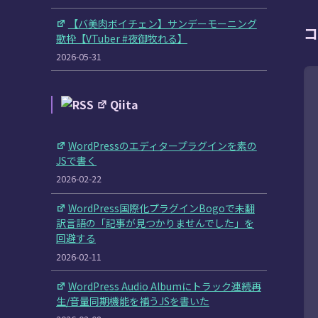
【バ美肉ボイチェン】サンデーモーニング
コ
歌枠【VTuber #夜御牧れる】
2026-05-31
Qiita
WordPressのエディタープラグインを素の
JSで書く
2026-02-22
WordPress国際化プラグインBogoで未翻
訳言語の「記事が見つかりませんでした」を
回避する
2026-02-11
WordPress Audio Albumにトラック連続再
生/音量同期機能を補うJSを書いた