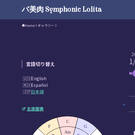
バ美肉 Symphonic Lolita
Home
ギャラリー
2
1
言語切り替え
English
Español
日本語
五度圏表
C
F
G
Am