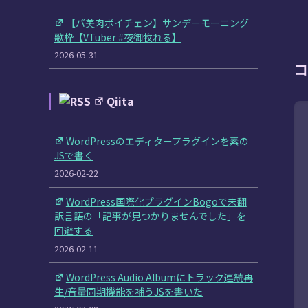
【バ美肉ボイチェン】サンデーモーニング
歌枠【VTuber #夜御牧れる】
2026-05-31
コ
Qiita
WordPressのエディタープラグインを素の
JSで書く
2026-02-22
WordPress国際化プラグインBogoで未翻
訳言語の「記事が見つかりませんでした」を
回避する
2026-02-11
WordPress Audio Albumにトラック連続再
生/音量同期機能を補うJSを書いた