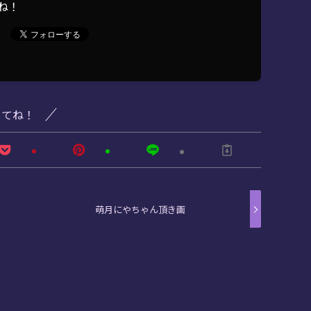
ね！
してね！
萌月にやちゃん頂き画