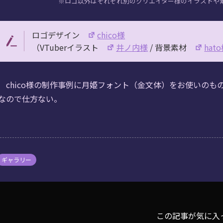
※ロゴ以外はそれぞれ別のクリエイター様のイラストや
ロゴデザイン
chico様
（VTuberイラスト
井ノ内様
/ 背景素材
hat
chico様の制作事例に月姫フォント（金文体）をお使いのも
は上下矢印キーを使ってください。
なので仕方ない。
は上下矢印キーを使ってください。
ギャラリー
は上下矢印キーを使ってください。
は上下矢印キーを使ってください。
この記事が気に入