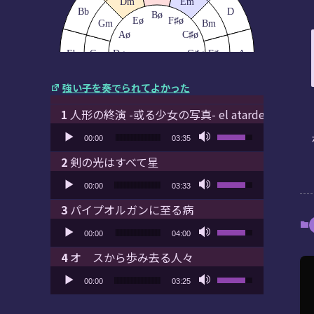
Dm
Em
Bb
D
Bø
Eø
F♯ø
Gm
Bm
Aø
C♯ø
Eb
Cm
Dø
G♯ø
F♯m
A
Gø
D♯ø
Fm
C♯m
強い子を奏でられてよかった
Cø
A♯ø
Fø
Ab
E
Bbm
G♯m
Ebm/
人形の終演 -或る少女の写真- el atardecer
D♯m
Db
B
音声プレーヤー
ボリューム調節に
F♯/
00:00
03:35
Gb
剣の光はすべて星
音声プレーヤー
ボリューム調節に
00:00
03:33
パイプオルガンに至る病
音声プレーヤー
ボリューム調節に
00:00
04:00
オ スから歩み去る人々
音声プレーヤー
ボリューム調節に
00:00
03:25