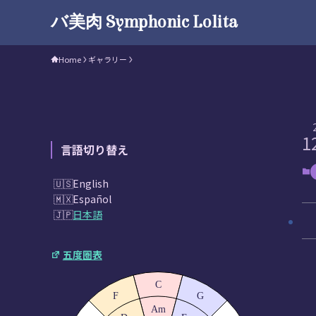
バ美肉 Symphonic Lolita
Home
ギャラリー
1
言語切り替え
English
Español
日本語
五度圏表
C
F
G
Am